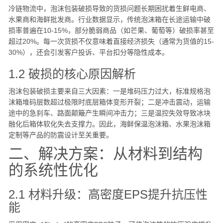
冷链物流中，泡沫包装破损导致的货损问题长期困扰着生鲜电商、
水果商和海鲜批发商。行业数据显示，传统泡沫箱在长途运输中破
损率普遍在10-15%，部分脆弱商品（如芒果、葡萄等）破损率甚至
超过20%。每一次货损不仅意味着直接经济损失（通常为货值的15-
30%），还会引发客户投诉、平台扣分等隐性成本。
1.2 破损的核心原因解析
泡沫包装破损主要来自三大因素：一是堆码压力过大，标准规格泡
沫箱堆码层数超过极限时底层箱体变形开裂；二是冲击震动，运输
途中的急刹车、路面颠簸产生瞬间冲击力；三是温控失效导致冰块
融化后箱体软化失去支撑力。因此，海鲜保温泡沫箱、水果泡沫箱
定制等产品的防震设计至关重要。
二、解决方案：从材料到结构
的系统性优化
2.1 材料升级：高密度EPS提升抗压性
能