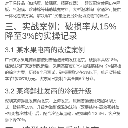
对于易碎品（如鸡蛋、玻璃瓶、精密仪器），建议配合使用EVA隔
板、气泡膜、珍珠棉等辅助填充材料。大型泡沫箱厂家通常可提供
一体化包装方案，解决客户"买箱还要另外配填充物"的痛点。
三、实战案例：破损率从15%
降至3%的实操记录
3.1 某水果电商的改造案例
广州某水果电商此前使用普通泡沫箱发往北京，破损率高达18%。
经泡沫箱厂家定制改造后，采用高密度EPS+加强筋结构+分格隔板
的综合方案，历经6个月测试，破损率稳定在3%以下，单月货损成
本节约超过8万元。该方案已复制至其全国6个分仓。
3.2 某海鲜批发商的冷链升级
深圳某海鲜批发商向北京、上海发货，原用普通泡沫箱加冰袋方
式，破损率15%。升级为海鲜保温泡沫箱（双层结构+高效密封盖
+相变蓄冷材料）后，配合冷链车运输，破损率降至2.8%，客户投
诉下降70%。