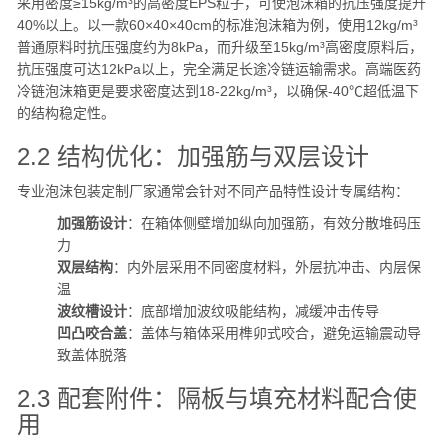
采用密度≥15kg/m³的高密度EPS粒子，可使泡沫箱的抗压强度提升
40%以上。以一款60×40×40cm的标准泡沫箱为例，使用12kg/m³
普通原料时抗压强度约为8kPa，而升级至15kg/m³高密度原料后，
抗压强度可达12kPa以上，完全满足长途冷链运输需求。高端医药
冷链泡沫箱更是要求密度达到18-22kg/m³，以确保-40℃超低温下
的结构稳定性。
2.2 结构优化：加强筋与双层设计
专业泡沫包装定制厂家通常会针对不同产品特性设计专属结构：
加强筋设计
：在箱体侧壁增加纵向加强筋，有效分散堆码压
力
双层结构
：内外层采用不同密度材料，外层抗冲击、内层保
温
波纹槽设计
：底部增加波纹吸能结构，减缓冲击传导
凹凸咬合盖
：盖体与箱体采用榫卯式咬合，避免运输震动导
致盖体脱落
2.3 配套附件：隔板与填充材料配合使
用