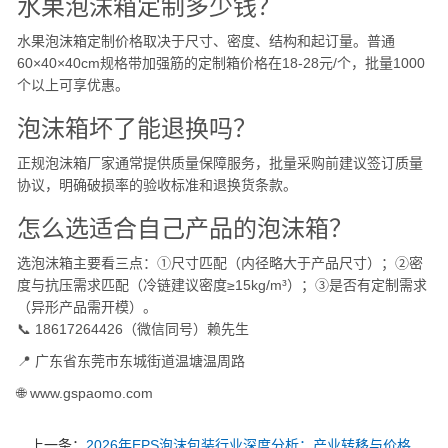
水果泡沫箱定制多少钱？
水果泡沫箱定制价格取决于尺寸、密度、结构和起订量。普通
60×40×40cm规格带加强筋的定制箱价格在18-28元/个，批量1000
个以上可享优惠。
泡沫箱坏了能退换吗？
正规泡沫箱厂家通常提供质量保障服务，批量采购前建议签订质量
协议，明确破损率的验收标准和退换货条款。
怎么选适合自己产品的泡沫箱？
选泡沫箱主要看三点：①尺寸匹配（内径略大于产品尺寸）；②密
度与抗压需求匹配（冷链建议密度≥15kg/m³）；③是否有定制需求
（异形产品需开模）。
📞 18617264426（微信同号）赖先生
📍 广东省东莞市东城街道温塘温周路
🌐 www.gspaomo.com
上一条：
2026年EPS泡沫包装行业深度分析：产业转移与价格