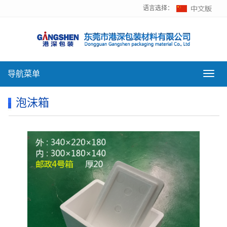
语言选择：
导航菜单
导
航
菜
泡沫箱
单