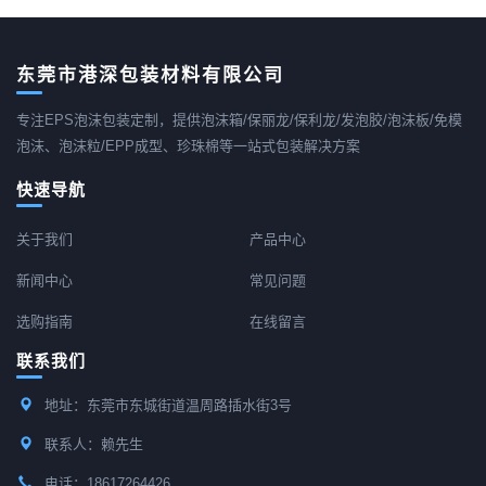
东莞市港深包装材料有限公司
专注EPS泡沫包装定制，提供泡沫箱/保丽龙/保利龙/发泡胶/泡沫板/免模
泡沫、泡沫粒/EPP成型、珍珠棉等一站式包装解决方案
快速导航
关于我们
产品中心
新闻中心
常见问题
选购指南
在线留言
联系我们
地址：东莞市东城街道温周路插水街3号
联系人：赖先生
电话：18617264426