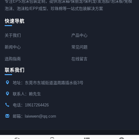
专注EPS泡沫包装定制，提供泡沫箱/保丽龙/保利龙/发泡胶/泡沫板/免模
泡沫、泡沫粒/EPP成型、珍珠棉等一站式包装解决方案
快速导航
关于我们
产品中心
新闻中心
常见问题
选购指南
在线留言
联系我们
地址：东莞市东城街道温周路插水街3号
联系人：赖先生
电话：18617264426
邮箱：laiwwen@qq.com
Copyright © 2015-2026 东莞市港深包装材料有限公司 All Rights